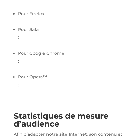
vista/Block-or-allow-cookies
Pour Firefox :
http://windows.microsoft.com/fr-
FR/windows-vista/Block-or-allow-cookies
Pour Safari
:
https://www.apple.com/legal/privacy/fr-
ww/cookies/
Pour Google Chrome
:
https://support.google.com/chrome/answer/95
647?hl=fr&hlrm=en
Pour Opera™
:
http://help.opera.com/Windows/10.20/fr/cookie
s.html
Statistiques de mesure
d’audience
Afin d’adapter notre site Internet, son contenu et